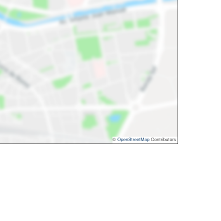
©
OpenStreetMap
Contributors