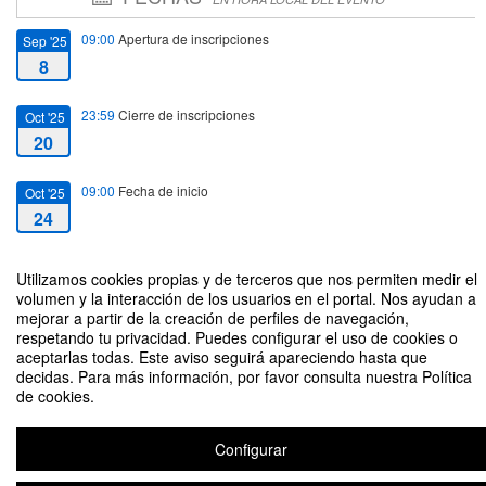
09:00
Apertura de inscripciones
Sep '25
8
23:59
Cierre de inscripciones
Oct '25
20
09:00
Fecha de inicio
Oct '25
24
14:00
Fecha de fin
Oct '25
Utilizamos cookies propias y de terceros que nos permiten medir el
24
volumen y la interacción de los usuarios en el portal. Nos ayudan a
mejorar a partir de la creación de perfiles de navegación,
respetando tu privacidad. Puedes configurar el uso de cookies o
aceptarlas todas. Este aviso seguirá apareciendo hasta que
decidas. Para más información, por favor consulta nuestra Política
de cookies.
CURSO DE LIDERAZGO, POSICIONAMIENTO Y ÉXITO
Configurar
Organizado por SERVICIO DE PRL DE LA URJC