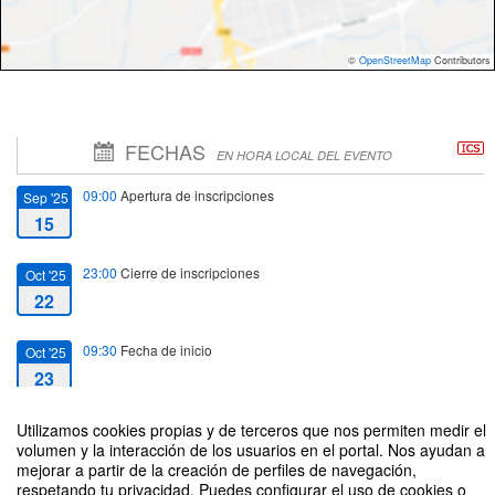
©
OpenStreetMap
Contributors
FECHAS
EN HORA LOCAL DEL EVENTO
09:00
Apertura de inscripciones
Sep '25
15
23:00
Cierre de inscripciones
Oct '25
22
09:30
Fecha de inicio
Oct '25
23
18:00
Fecha de fin
Utilizamos cookies propias y de terceros que nos permiten medir el
Oct '25
volumen y la interacción de los usuarios en el portal. Nos ayudan a
23
mejorar a partir de la creación de perfiles de navegación,
respetando tu privacidad. Puedes configurar el uso de cookies o