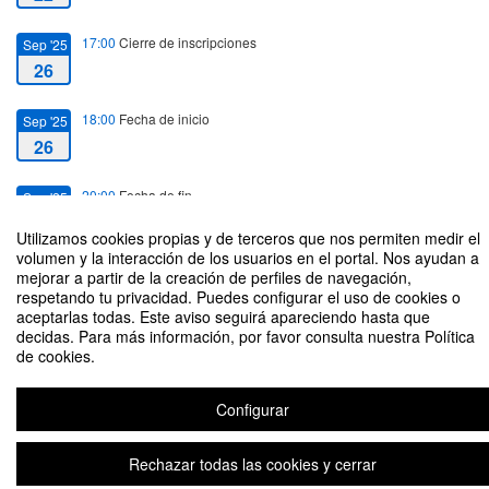
17:00
Cierre de inscripciones
Sep '25
26
18:00
Fecha de inicio
Sep '25
26
20:00
Fecha de fin
Sep '25
26
Utilizamos cookies propias y de terceros que nos permiten medir el
volumen y la interacción de los usuarios en el portal. Nos ayudan a
mejorar a partir de la creación de perfiles de navegación,
respetando tu privacidad. Puedes configurar el uso de cookies o
aceptarlas todas. Este aviso seguirá apareciendo hasta que
decidas. Para más información, por favor consulta nuestra Política
La defensa de la libertad de expresión en las universidades
de cookies.
Organizado por Asociación Libertaria Austriaca
Configurar
Aviso legal
|
Contacto
Plataforma de organización de eventos Symposium
Rechazar todas las cookies y cerrar
Copyright © 2026