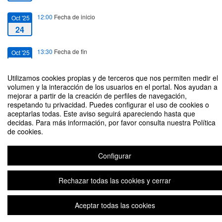
12:00
Fecha de inicio
Oct '25
24
13:30
Fecha de fin
Oct '25
24
Utilizamos cookies propias y de terceros que nos permiten medir el
volumen y la interacción de los usuarios en el portal. Nos ayudan a
mejorar a partir de la creación de perfiles de navegación,
respetando tu privacidad. Puedes configurar el uso de cookies o
aceptarlas todas. Este aviso seguirá apareciendo hasta que
Generative AI: Ethics, Bias, and Interpretation
decidas. Para más información, por favor consulta nuestra Política
de cookies.
Organizado por Grupo Ciberimaginario
Configurar
Aviso legal
|
Contacto
Plataforma de organización de eventos Symposium
Copyright © 2026
Rechazar todas las cookies y cerrar
Aceptar todas las cookies