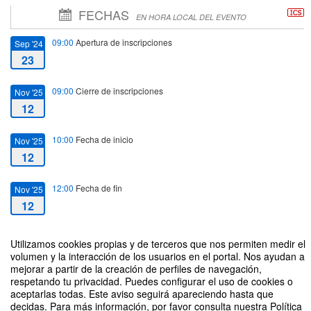
FECHAS
EN HORA LOCAL DEL EVENTO
09:00
Apertura de inscripciones
Sep '24
23
09:00
Cierre de inscripciones
Nov '25
12
10:00
Fecha de inicio
Nov '25
12
12:00
Fecha de fin
Nov '25
12
Utilizamos cookies propias y de terceros que nos permiten medir el
volumen y la interacción de los usuarios en el portal. Nos ayudan a
mejorar a partir de la creación de perfiles de navegación,
respetando tu privacidad. Puedes configurar el uso de cookies o
RESEARCH ACADEMY: Diseño y Gestión Estratégica de Proyectos
aceptarlas todas. Este aviso seguirá apareciendo hasta que
Europeos: Metodologías de Investigación y Buenas Prácticas para el Éxito
decidas. Para más información, por favor consulta nuestra Política
en Convocatorias Competitivas