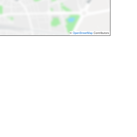
©
OpenStreetMap
Contributors