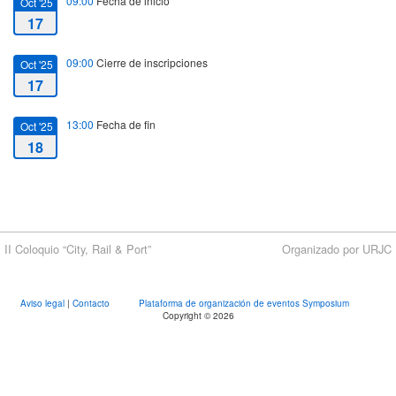
09:00
Fecha de inicio
Oct '25
17
09:00
Cierre de inscripciones
Oct '25
17
13:00
Fecha de fin
Oct '25
18
II Coloquio “City, Rail & Port”
Organizado por URJC
Aviso legal
|
Contacto
Plataforma de organización de eventos Symposium
Copyright © 2026