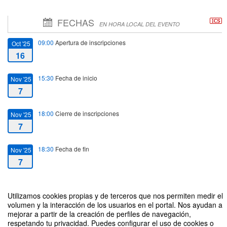
FECHAS
EN HORA LOCAL DEL EVENTO
09:00
Apertura de inscripciones
Oct '25
16
15:30
Fecha de inicio
Nov '25
7
18:00
Cierre de inscripciones
Nov '25
7
18:30
Fecha de fin
Nov '25
7
Utilizamos cookies propias y de terceros que nos permiten medir el
volumen y la interacción de los usuarios en el portal. Nos ayudan a
mejorar a partir de la creación de perfiles de navegación,
Curso avanzado de web scraping para la obtención de datos turísticos
respetando tu privacidad. Puedes configurar el uso de cookies o