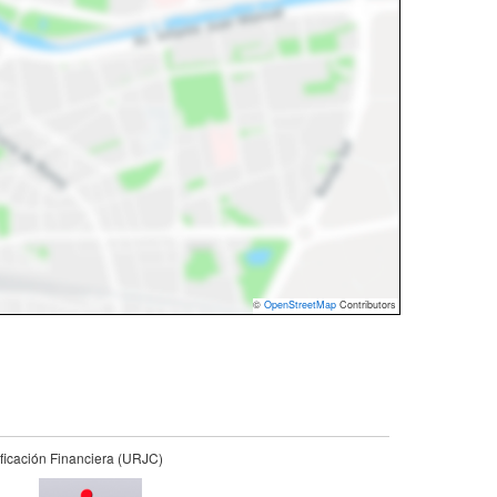
©
OpenStreetMap
Contributors
ficación Financiera (URJC)