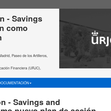
n - Savings 
on como 
n
rid, Paseo de los Artilleros,
cación Financiera (URJC),
DOCUMENTACIÓN
on - Savings and
omo nuevo plan de acción