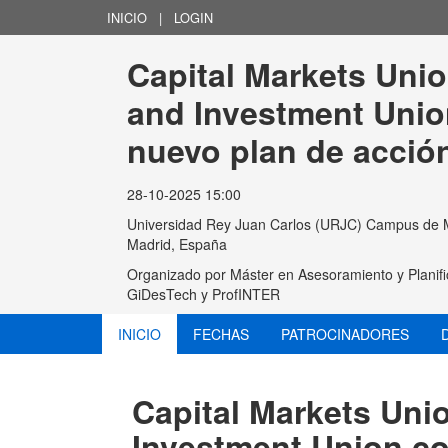
INICIO
|
LOGIN
Capital Markets Unio
and Investment Uni
nuevo plan de acció
28-10-2025 15:00
Universidad Rey Juan Carlos (URJC) Campus de Mad
Madrid, España
Organizado por
Máster en Asesoramiento y Planifi
GiDesTech y ProfINTER
INICIO
FECHAS
PATROCINADORES
Capital Markets Uni
Investment Union c