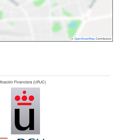
©
OpenStreetMap
Contributors
ficación Financiera (URJC)