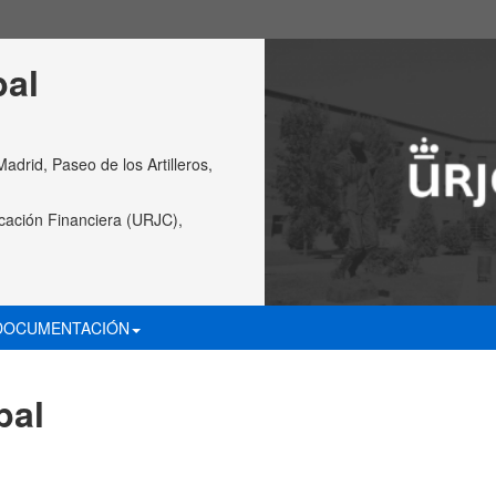
bal
rid, Paseo de los Artilleros,
cación Financiera (URJC),
DOCUMENTACIÓN
bal