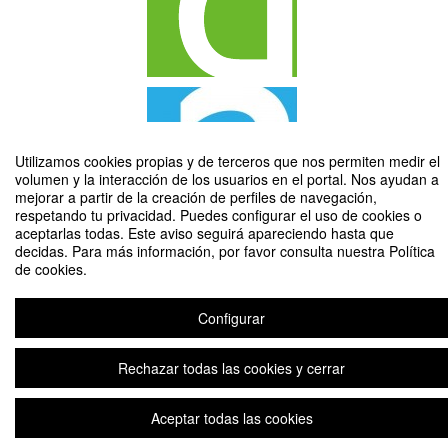
Utilizamos cookies propias y de terceros que nos permiten medir el
volumen y la interacción de los usuarios en el portal. Nos ayudan a
mejorar a partir de la creación de perfiles de navegación,
respetando tu privacidad. Puedes configurar el uso de cookies o
aceptarlas todas. Este aviso seguirá apareciendo hasta que
Franco 50 años después: Guerra, dictadura, transición y democracia
decidas. Para más información, por favor consulta nuestra Política
Organizado por Delegación Historia URJC
de cookies.
Configurar
Aviso legal
|
Contacto
Plataforma de organización de eventos Symposium
Copyright © 2026
Rechazar todas las cookies y cerrar
Aceptar todas las cookies