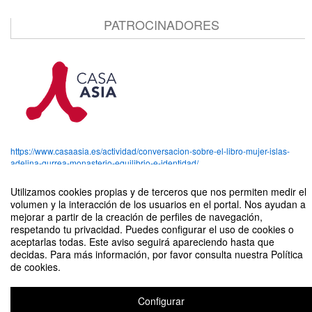
PATROCINADORES
https://www.casaasia.es/actividad/conversacion-sobre-el-libro-mujer-islas-
adelina-gurrea-monasterio-equilibrio-e-identidad/
Utilizamos cookies propias y de terceros que nos permiten medir el
volumen y la interacción de los usuarios en el portal. Nos ayudan a
mejorar a partir de la creación de perfiles de navegación,
respetando tu privacidad. Puedes configurar el uso de cookies o
Conversación sobre el libro "Mujer Islas. Adelina Gurrea Monasterio:
aceptarlas todas. Este aviso seguirá apareciendo hasta que
equilibrio e identidad"
decidas. Para más información, por favor consulta nuestra Política
de cookies.
Organizado por Beatriz Álvarez Tardío
Configurar