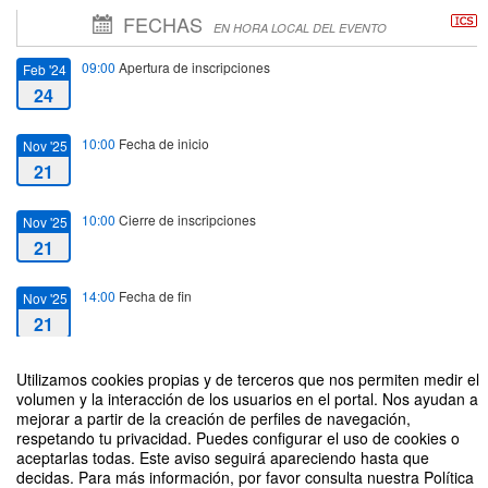
FECHAS
EN HORA LOCAL DEL EVENTO
09:00
Apertura de inscripciones
Feb '24
24
10:00
Fecha de inicio
Nov '25
21
10:00
Cierre de inscripciones
Nov '25
21
14:00
Fecha de fin
Nov '25
21
Utilizamos cookies propias y de terceros que nos permiten medir el
volumen y la interacción de los usuarios en el portal. Nos ayudan a
mejorar a partir de la creación de perfiles de navegación,
respetando tu privacidad. Puedes configurar el uso de cookies o
Climate Smart Urban Development: best practices evidenced by final results
aceptarlas todas. Este aviso seguirá apareciendo hasta que
of EU SmartWb Project, Seminario internacional
decidas. Para más información, por favor consulta nuestra Política