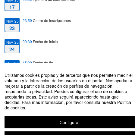
17
23:59
Cierre de inscripciones
Nov '25
23
09:30
Fecha de inicio
Nov '25
24
15:00
Fecha de fin
Nov '25
24
Utilizamos cookies propias y de terceros que nos permiten medir el
volumen y la interacción de los usuarios en el portal. Nos ayudan a
mejorar a partir de la creación de perfiles de navegación,
respetando tu privacidad. Puedes configurar el uso de cookies o
aceptarlas todas. Este aviso seguirá apareciendo hasta que
decidas. Para más información, por favor consulta nuestra Política
I Jornadas de Presentacion de Grupos de Investigacion de la ETSII
de cookies.
Configurar
Aviso legal
|
Contacto
Plataforma de organización de eventos Symposium
Copyright © 2026