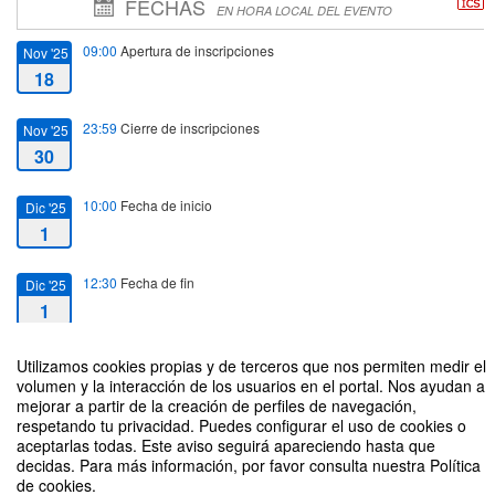
FECHAS
EN HORA LOCAL DEL EVENTO
09:00
Apertura de inscripciones
Nov '25
18
23:59
Cierre de inscripciones
Nov '25
30
10:00
Fecha de inicio
Dic '25
1
12:30
Fecha de fin
Dic '25
1
Utilizamos cookies propias y de terceros que nos permiten medir el
volumen y la interacción de los usuarios en el portal. Nos ayudan a
mejorar a partir de la creación de perfiles de navegación,
respetando tu privacidad. Puedes configurar el uso de cookies o
Enfoque de género y diversidad en el desarrollo del turismo
aceptarlas todas. Este aviso seguirá apareciendo hasta que
decidas. Para más información, por favor consulta nuestra Política
Organizado por Facultad de Artes y Humanidades; Unidad de Diversidad;
de cookies.
Unidad de Igualdad;