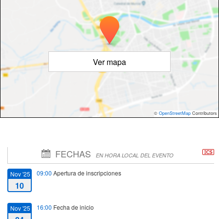
Ver mapa
©
OpenStreetMap
Contributors
FECHAS
EN HORA LOCAL DEL EVENTO
09:00
Apertura de inscripciones
Nov '25
10
16:00
Fecha de inicio
Nov '25