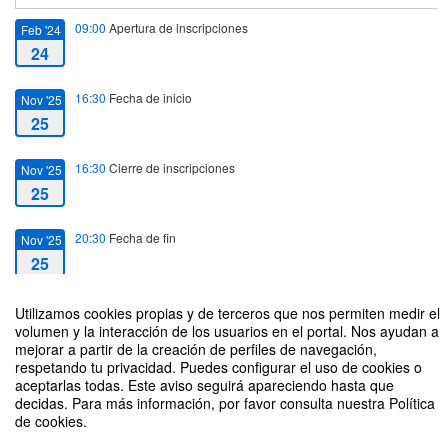
09:00
Apertura de inscripciones
Feb '24
24
16:30
Fecha de inicio
Nov '25
25
16:30
Cierre de inscripciones
Nov '25
25
20:30
Fecha de fin
Nov '25
25
Utilizamos cookies propias y de terceros que nos permiten medir el
volumen y la interacción de los usuarios en el portal. Nos ayudan a
mejorar a partir de la creación de perfiles de navegación,
respetando tu privacidad. Puedes configurar el uso de cookies o
Lego® Serious Play® como herramienta para definir el propósito organizativo
aceptarlas todas. Este aviso seguirá apareciendo hasta que
y promover la cultura empresarial
decidas. Para más información, por favor consulta nuestra Política
de cookies.
Organizado por URJC