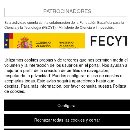
PATROCINADORES
Esta actividad cuenta con la colaboración de la Fundación Española para la
Ciencia y la Tecnología (FECYT) - Ministerio de Ciencia e Innovación.
Utilizamos cookies propias y de terceros que nos permiten medir el
volumen y la interacción de los usuarios en el portal. Nos ayudan a
mejorar a partir de la creación de perfiles de navegación,
respetando tu privacidad. Puedes configurar el uso de cookies o
aceptarlas todas. Este aviso seguirá apareciendo hasta que
Rompiendo Sesgos: Mujeres Impulsando la Economía del Comportamiento
decidas. Para más información, por favor consulta nuestra Política
de cookies.
Organizado por Unidad de Cultura Científica y de la Innovación (UCC+I)
Configurar
Aviso legal
|
Contacto
Plataforma de organización de eventos Symposium
Copyright © 2026
Rechazar todas las cookies y cerrar