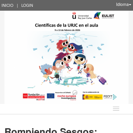
Idioma
INICIO
|
LOGIN
Idioma
Rompiendo Sesgos: