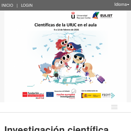
Idioma
INICIO
|
LOGIN
Idioma
Investigación científica