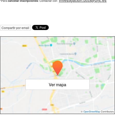
investigacion.ucci@urjc.es
*Para
: Contactar con
cancelar inscripciones
Compartir por email
Ver mapa
©
OpenStreetMap
Contributors