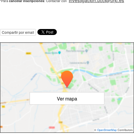
investigacion.ucci@urjc.es
*Para
: Contactar con
cancelar inscripciones
Compartir por email
Ver mapa
©
OpenStreetMap
Contributors