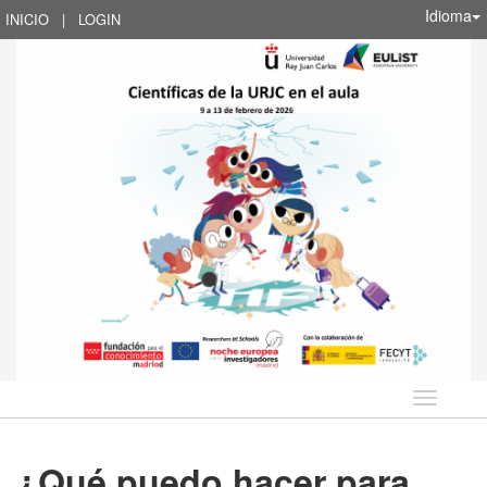
Idioma
INICIO
|
LOGIN
Idioma
¿Qué puedo hacer para