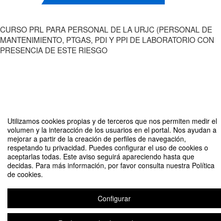
CURSO PRL PARA PERSONAL DE LA URJC (PERSONAL DE
MANTENIMIENTO, PTGAS, PDI Y PPI DE LABORATORIO CON
PRESENCIA DE ESTE RIESGO
Compartir por email
Utilizamos cookies propias y de terceros que nos permiten medir el
volumen y la interacción de los usuarios en el portal. Nos ayudan a
mejorar a partir de la creación de perfiles de navegación,
respetando tu privacidad. Puedes configurar el uso de cookies o
aceptarlas todas. Este aviso seguirá apareciendo hasta que
decidas. Para más información, por favor consulta nuestra Política
de cookies.
CURSO DE RIESGOS ELÉCTRICOS
Configurar
Organizado por SERVICIO DE PREVENCIÓN DE RIESGOS URJC