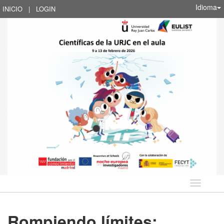
Idioma
INICIO
|
LOGIN
Idioma
Rompiendo límites: