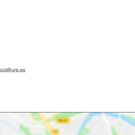
ucci@urjc.es