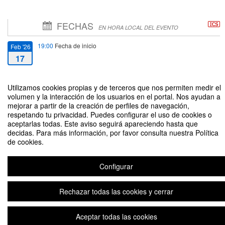
FECHAS
EN HORA LOCAL DEL EVENTO
19:00
Fecha de inicio
Feb '26
17
21:00
Fecha de fin
Feb '26
Utilizamos cookies propias y de terceros que nos permiten medir el
17
volumen y la interacción de los usuarios en el portal. Nos ayudan a
mejorar a partir de la creación de perfiles de navegación,
respetando tu privacidad. Puedes configurar el uso de cookies o
aceptarlas todas. Este aviso seguirá apareciendo hasta que
decidas. Para más información, por favor consulta nuestra Política
de cookies.
Cerebro en Movimiento: Estrategias Cotidianas para Ser Agentes Activos de
Nuestra salud mental
Configurar
Rechazar todas las cookies y cerrar
Aviso legal
|
Contacto
Plataforma de organización de eventos Symposium
Copyright © 2026
Aceptar todas las cookies