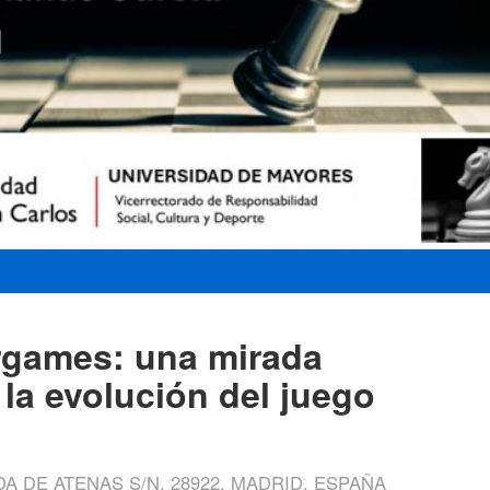
argames: una mirada
 la evolución del juego
 DE ATENAS S/N. 28922, MADRID, ESPAÑA