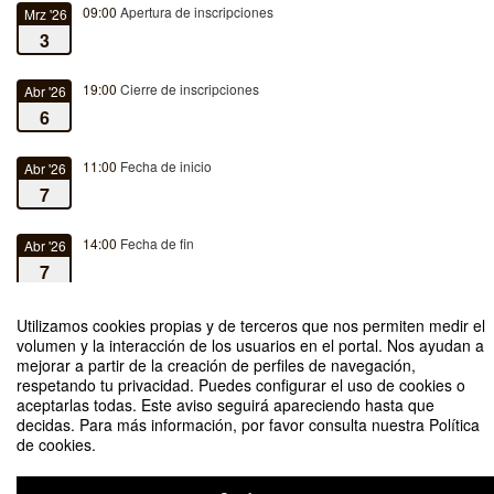
09:00
Apertura de inscripciones
Mrz '26
3
19:00
Cierre de inscripciones
Abr '26
6
11:00
Fecha de inicio
Abr '26
7
14:00
Fecha de fin
Abr '26
7
Utilizamos cookies propias y de terceros que nos permiten medir el
volumen y la interacción de los usuarios en el portal. Nos ayudan a
mejorar a partir de la creación de perfiles de navegación,
respetando tu privacidad. Puedes configurar el uso de cookies o
Elabora tu Currículum Vitae empresarial
aceptarlas todas. Este aviso seguirá apareciendo hasta que
decidas. Para más información, por favor consulta nuestra Política
Organizado por Laboratorio INTERVISUALAB y Biblioteca del Campus de
de cookies.
Fuenlabrada