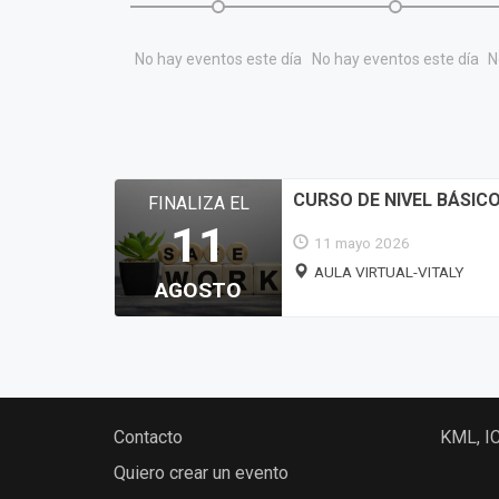
No hay eventos este día
No hay eventos este día
N
CURSO DE NIVEL BÁSIC
FINALIZA EL
11
11 mayo 2026
AULA VIRTUAL-VITALY
AGOSTO
Contacto
KML, I
Quiero crear un evento