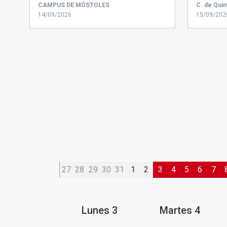
CURSO DE 4 HORAS DE D...
conversato
CAMPUS DE MÓSTOLES
14/09/2026
15/09/202
27
28
29
30
31
1
2
3
4
5
6
7
Lunes
3
Martes
4