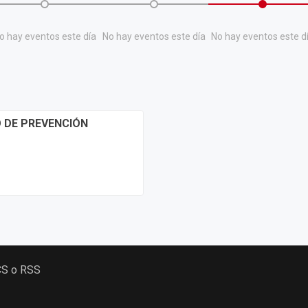
o hay eventos este día
No hay eventos este día
No hay eventos este d
O DE PREVENCIÓN
CS o RSS