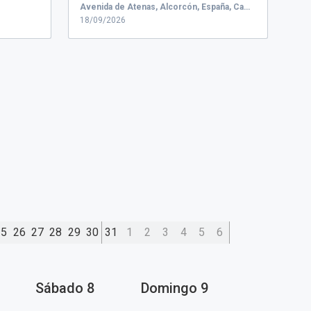
PROGRAMA: h...
Avenida de Atenas, Alcorcón, España, Campus de Alcorcón
18/09/2026
25
26
27
28
29
30
31
1
2
3
4
5
6
Sábado
8
Domingo
9