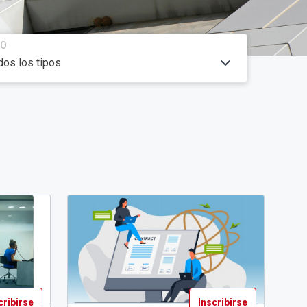
PO
cribirse
Inscribirse