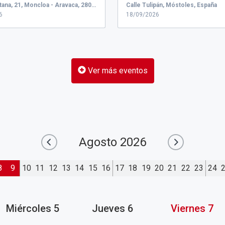
rios q...
RAC y premi...
C. de Quintana, 21, Moncloa - Aravaca, 28008 Madrid, España
Calle Tulipán, Móstoles, España
6
18/09/2026
Ver más eventos
Agosto
2026
8
9
10
11
12
13
14
15
16
17
18
19
20
21
22
23
24
Miércoles
5
Jueves
6
Viernes
7