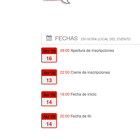
FECHAS
EN HORA LOCAL DEL EVENTO
09:00
Apertura de inscripciones
Mrz '26
16
22:00
Cierre de inscripciones
Abr '26
13
16:00
Fecha de inicio
Abr '26
14
20:00
Fecha de fin
Abr '26
14