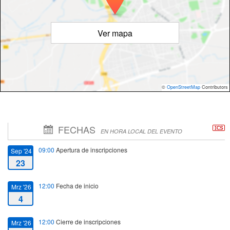
Ver mapa
©
OpenStreetMap
Contributors
FECHAS
EN HORA LOCAL DEL EVENTO
09:00
Apertura de inscripciones
Sep '24
23
12:00
Fecha de inicio
Mrz '26
4
12:00
Cierre de inscripciones
Mrz '26