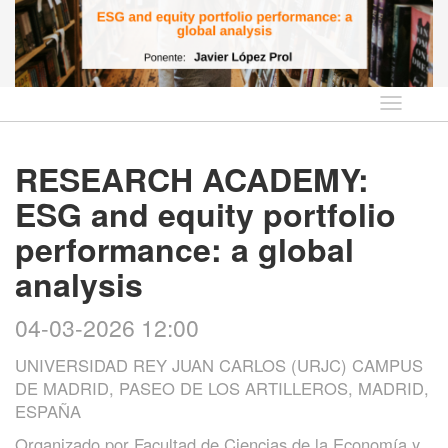
Idioma
RESEARCH ACADEMY:
ESG and equity portfolio
performance: a global
analysis
04-03-2026 12:00
UNIVERSIDAD REY JUAN CARLOS (URJC) CAMPUS
DE MADRID, PASEO DE LOS ARTILLEROS, MADRID,
ESPAÑA
Organizado por
Facultad de Ciencias de la Economía y