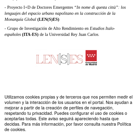
- Proyecto I+D de Doctores Emergentes
“In nome di questa città”: los
lenguajes del espacio urbano napolitano en la construcción de la
Monarquía Global
(LEN(S)ES)
- Grupo de Investigación de Alto Rendimiento en
Estudios Italo-
españoles
(ITA-ES)
de la Universidad Rey Juan Carlos.
Utilizamos cookies propias y de terceros que nos permiten medir el
CV-20 Pensar el mundo y gobernar la tierra en la Monarquia de España bajo
volumen y la interacción de los usuarios en el portal. Nos ayudan a
los Austrias
mejorar a partir de la creación de perfiles de navegación,
Organizado por Isabel Luisa Enciso Alonso-Muñumer y Carlos José
respetando tu privacidad. Puedes configurar el uso de cookies o
Hernando Sánchez
aceptarlas todas. Este aviso seguirá apareciendo hasta que
decidas. Para más información, por favor consulta nuestra Política
de cookies.