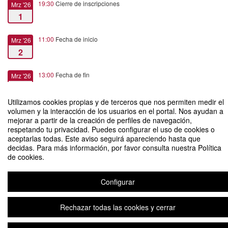
19:30
Cierre de inscripciones
Mrz '26
1
11:00
Fecha de inicio
Mrz '26
2
13:00
Fecha de fin
Mrz '26
2
Utilizamos cookies propias y de terceros que nos permiten medir el
volumen y la interacción de los usuarios en el portal. Nos ayudan a
mejorar a partir de la creación de perfiles de navegación,
respetando tu privacidad. Puedes configurar el uso de cookies o
aceptarlas todas. Este aviso seguirá apareciendo hasta que
Tech Connect 2026 - Jornada Profesional de Comunicación Digital
decidas. Para más información, por favor consulta nuestra Política
de cookies.
Organizado por Mª Carmen Gálvez de la Cuesta
Configurar
Aviso legal
|
Contacto
Plataforma de organización de eventos Symposium
Copyright © 2026
Rechazar todas las cookies y cerrar