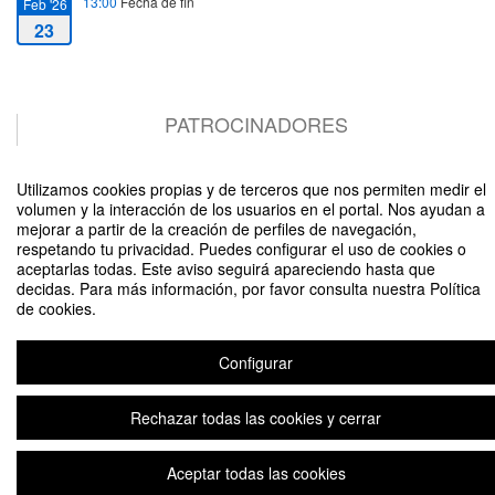
13:00
Fecha de fin
Feb '26
23
PATROCINADORES
VML Health
Utilizamos cookies propias y de terceros que nos permiten medir el
volumen y la interacción de los usuarios en el portal. Nos ayudan a
mejorar a partir de la creación de perfiles de navegación,
respetando tu privacidad. Puedes configurar el uso de cookies o
aceptarlas todas. Este aviso seguirá apareciendo hasta que
Diseñando proyectos publicitarios: Cómo idear campañas efectivas
decidas. Para más información, por favor consulta nuestra Política
de cookies.
Organizado por Imelda Campos Izquierdo
Configurar
Aviso legal
|
Contacto
Plataforma de organización de eventos Symposium
Copyright © 2026
Rechazar todas las cookies y cerrar
Aceptar todas las cookies