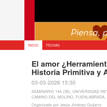
INICIO
FECHAS
El amor ¿Herramient
Historia Primitiva y
03-03-2026 15:30
SEMINARIO 144 (36), UNIVERSIDAD 
CAMINO DEL MOLINO, FUENLABRADA,
Organizado por
Jesús Jiménez Guijarro