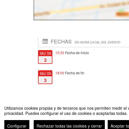
FECHAS
EN HORA LOCAL DEL EVENTO
15:30
Fecha de inicio
Mrz '26
3
18:00
Fecha de fin
Mrz '26
3
Utilizamos cookies propias y de terceros que nos permiten medir el v
privacidad. Puedes configurar el uso de cookies o aceptarlas todas.
El amor ¿Herramienta o fin? (Seminario de Historia Primitiva
Configurar
Rechazar todas las cookies y cerrar
Aceptar t