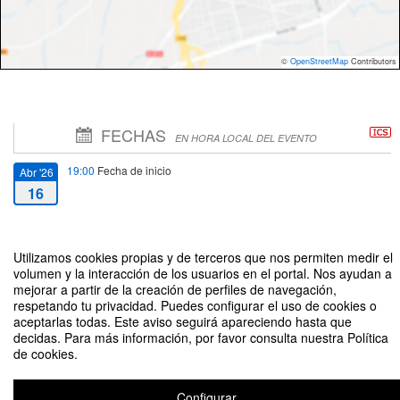
©
OpenStreetMap
Contributors
FECHAS
EN HORA LOCAL DEL EVENTO
19:00
Fecha de inicio
Abr '26
16
21:00
Fecha de fin
Abr '26
16
Utilizamos cookies propias y de terceros que nos permiten medir el
volumen y la interacción de los usuarios en el portal. Nos ayudan a
mejorar a partir de la creación de perfiles de navegación,
respetando tu privacidad. Puedes configurar el uso de cookies o
aceptarlas todas. Este aviso seguirá apareciendo hasta que
decidas. Para más información, por favor consulta nuestra Política
de cookies.
Presentación del Libro: "100 píldoras de salud financiera en 100 palabras".
Organizado por GOMEZ MARTINEZ, RAUL
Configurar