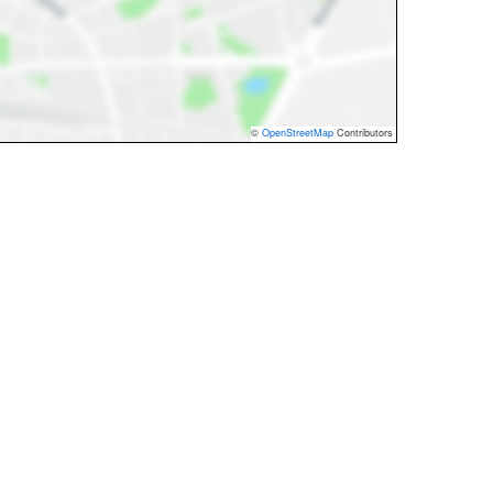
©
OpenStreetMap
Contributors