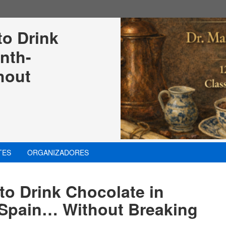
o Drink 
nth-
hout 
TES
ORGANIZADORES
to Drink Chocolate in
 Spain… Without Breaking