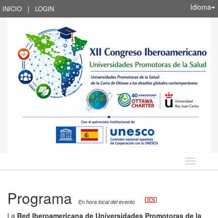
Idioma
INICIO
|
LOGIN
Idioma
Programa
En hora local del evento
La
Red Iberoamericana de Universidades Promotoras de la