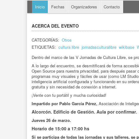
Inicio
Fechas
Organizadores
Contacto
ACERCA DEL EVENTO
CATEGORÍAS:
Otros
ETIQUETAS:
cultura libre
jornadasculturalibre
wikibase
W
Dentro del marco de las V Jornadas de Cultura Libre, se pro
A lo largo del encuentro, se desmitificará de forma accesib
Open Source para nuestra privacidad, para después pasar d
programas muy visuales y fáciles de usar (como LM Studio 
inteligencia artificial configurada y funcionando en su orde
gratuita y sin necesidad de conexión a internet.
¡Vente con tu portátil y mucha curiosidad!
Impartido por Pablo García Pérez,
Asociación de Inteligen
Alcorcón. Edificio de Gestión. Aula por confirmar
.
Jueves 26 de marzo.
Horario de 15:00 a 17:00 hs
Si se participa de todas las jornadas y sus talleres, s