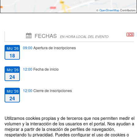
©
OpenStreetMap
Contributors
FECHAS
EN HORA LOCAL DEL EVENTO
09:00
Apertura de inscripciones
Mrz '26
18
12:00
Fecha de inicio
Mrz '26
24
12:00
Cierre de inscripciones
Mrz '26
24
15:00
Fecha de fin
Mrz '26
Utilizamos cookies propias y de terceros que nos permiten medir el
24
volumen y la interacción de los usuarios en el portal. Nos ayudan a
mejorar a partir de la creación de perfiles de navegación,
respetando tu privacidad. Puedes configurar el uso de cookies o