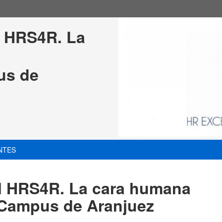
l HRS4R. La 
us de 
NTES
el HRS4R. La cara humana
. Campus de Aranjuez