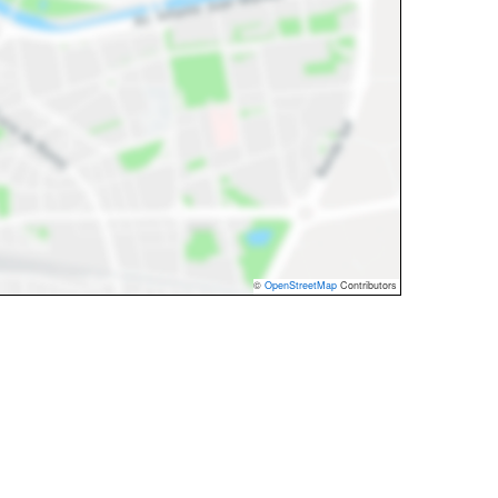
©
OpenStreetMap
Contributors