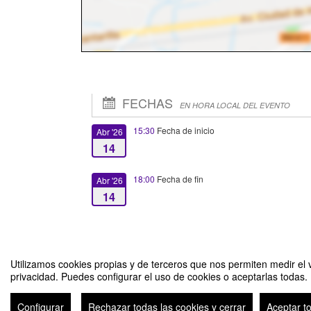
FECHAS
EN HORA LOCAL DEL EVENTO
15:30
Fecha de inicio
Abr '26
14
18:00
Fecha de fin
Abr '26
14
Utilizamos cookies propias y de terceros que nos permiten medir el v
privacidad. Puedes configurar el uso de cookies o aceptarlas todas.
La importancia de la Memoria Histórica: algo más que simple 
Configurar
Rechazar todas las cookies y cerrar
Aceptar t