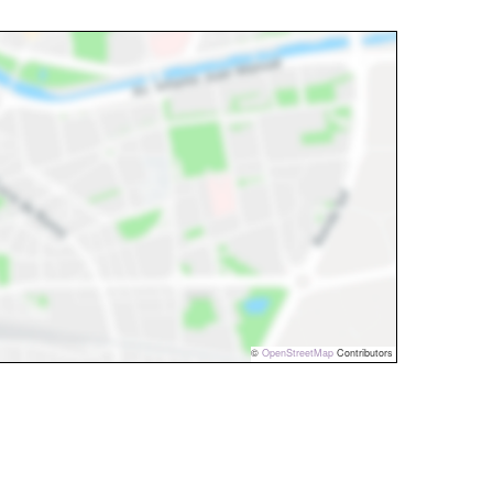
©
OpenStreetMap
Contributors