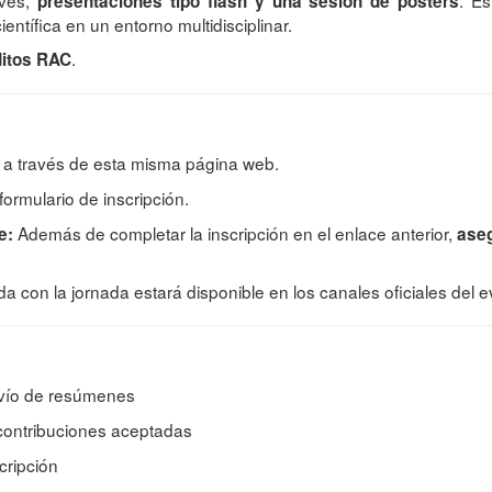
eves,
. Es
presentaciones tipo flash y una sesión de pósters
ientífica en un entorno multidisciplinar.
.
ditos RAC
e a través de esta misma página web.
ormulario de inscripción.
Además de completar la inscripción en el enlace anterior,
e:
aseg
a con la jornada estará disponible en los canales oficiales de
nvío de resúmenes
ontribuciones aceptadas
cripción