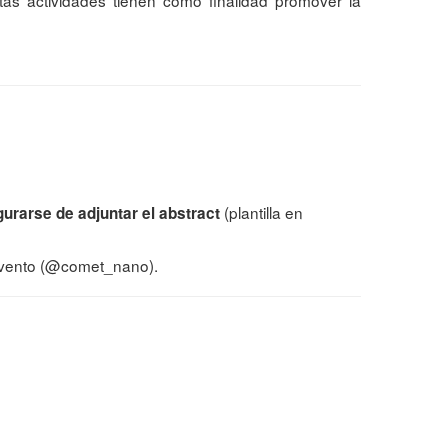
tas actividades tienen como finalidad promover la
(plantilla en
urarse de adjuntar el abstract
l evento (@comet_nano).