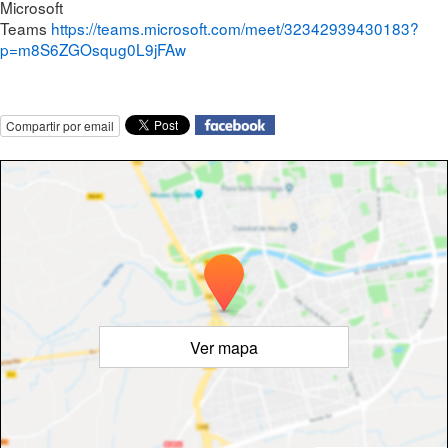
Microsoft
Teams
https://teams.microsoft.com/meet/32342939430183?
p=m8S6ZGOsqug0L9jFAw
Compartir por email
Ver mapa