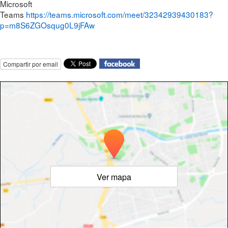
Microsoft
Teams
https://teams.microsoft.com/meet/32342939430183?
p=m8S6ZGOsqug0L9jFAw
Compartir por email
Ver mapa