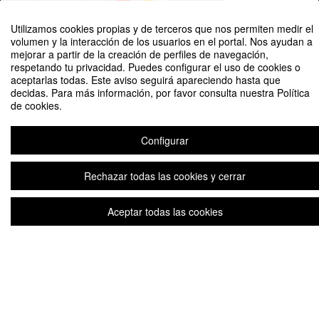
©
OpenStreetMap
Contributors
Utilizamos cookies propias y de terceros que nos permiten medir el
volumen y la interacción de los usuarios en el portal. Nos ayudan a
mejorar a partir de la creación de perfiles de navegación,
FECHAS
EN HORA LOCAL DEL EVENTO
respetando tu privacidad. Puedes configurar el uso de cookies o
aceptarlas todas. Este aviso seguirá apareciendo hasta que
09:00
Apertura de inscripciones
decidas. Para más información, por favor consulta nuestra Política
May '26
de cookies.
6
Configurar
10:00
Fecha de inicio
Jun '26
9
Rechazar todas las cookies y cerrar
10:00
Cierre de inscripciones
Jun '26
9
Aceptar todas las cookies
12:00
Fecha de fin
Jun '26
9