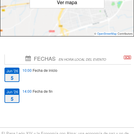
Ver mapa
©
OpenStreetMap
Contributors
FECHAS
EN HORA LOCAL DEL EVENTO
10:00
Fecha de inicio
Jun '26
5
14:00
Fecha de fin
Jun '26
5
El Papa León XIV y la Economía con Alma: una economía de paz y no de