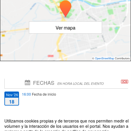
Ver mapa
©
OpenStreetMap
Contributors
FECHAS
EN HORA LOCAL DEL EVENTO
16:00
Fecha de inicio
Nov '26
18
19:30
Fecha de fin
Nov '26
Utilizamos cookies propias y de terceros que nos permiten medir el
19
volumen y la interacción de los usuarios en el portal. Nos ayudan a