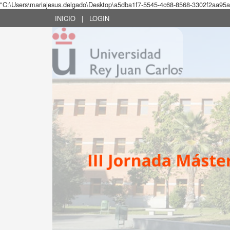
"C:\Users\mariajesus.delgado\Desktop\a5dba1f7-5545-4c68-8568-3302f2aa9
INICIO
|
LOGIN