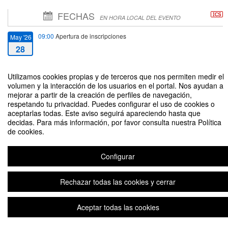
FECHAS
EN HORA LOCAL DEL EVENTO
09:00
Apertura de inscripciones
May '26
28
18:00
Cierre de inscripciones
Jun '26
Utilizamos cookies propias y de terceros que nos permiten medir el
25
volumen y la interacción de los usuarios en el portal. Nos ayudan a
mejorar a partir de la creación de perfiles de navegación,
respetando tu privacidad. Puedes configurar el uso de cookies o
19:00
Fecha de inicio
Jun '26
aceptarlas todas. Este aviso seguirá apareciendo hasta que
25
decidas. Para más información, por favor consulta nuestra Política
de cookies.
20:00
Fecha de fin
Jun '26
25
Configurar
Rechazar todas las cookies y cerrar
Aceptar todas las cookies
Sesión Informativa online Master en Gestión de Proyectos Logísticos SAP