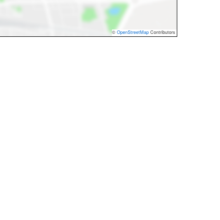
©
OpenStreetMap
Contributors