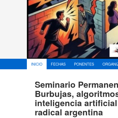
INICIO
FECHAS
PONENTES
ORGANI
Seminario Permanen
Burbujas, algoritmos
inteligencia artifici
radical argentina