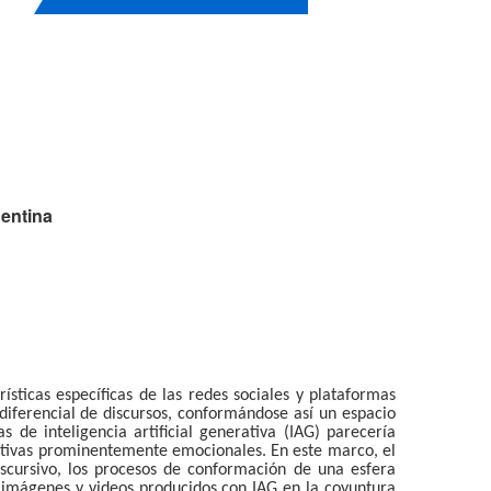
gentina
ísticas específicas de las redes sociales y plataformas
 diferencial de discursos, conformándose así un espacio
de inteligencia artificial generativa (IAG) parecería
rrativas prominentemente emocionales. En este marco, el
scursivo, los procesos de conformación de una esfera
e imágenes y videos producidos con IAG en la coyuntura