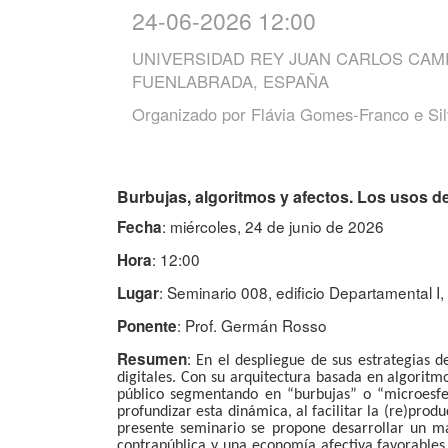
24-06-2026 12:00
UNIVERSIDAD REY JUAN CARLOS CAM
FUENLABRADA, ESPAÑA
Organizado por
Flávia Gomes-Franco e Si
Burbujas, algoritmos y afectos. Los usos de l
: miércoles, 24 de junio de 2026
Fecha
: 12:00
Hora
: Seminario 008, edificio Departamental 
Lugar
: Prof. Germán Rosso
Ponente
:
Resumen
En el despliegue de sus estrategias de
digitales. Con su arquitectura basada en algoritm
público segmentando en “burbujas” o “microesfera
profundizar esta dinámica, al facilitar la (re)pro
presente seminario se propone desarrollar un ma
contrapública y una economía afectiva favorables