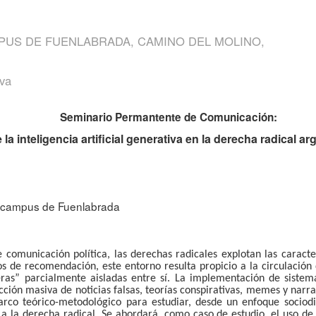
PUS DE FUENLABRADA, CAMINO DEL MOLINO,
lva
Seminario Permantente de Comunicación:
a inteligencia artificial generativa en la derecha radical ar
I, campus de Fuenlabrada
 comunicación política, las derechas radicales explotan las caracter
os de recomendación, este entorno resulta propicio a la circulación
s” parcialmente aisladas entre sí. La implementación de sistemas 
ducción masiva de noticias falsas, teorías conspirativas, memes y na
rco teórico-metodológico para estudiar, desde un enfoque sociodi
 a la derecha radical. Se abordará, como caso de estudio, el uso d